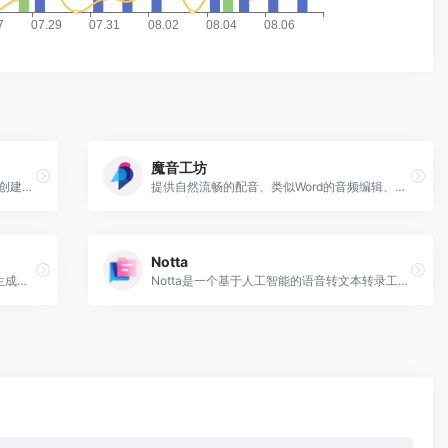
魔音工坊
累计已生成超过1600万首音乐，允许用户创建和编辑并保存25首音乐的创意平台
提供自然流畅的配音、类似Word的音频编辑、多样的声音风格和免费试用，助您打造高品质多样化的内容。
Notta
一句话、一个故事或一个情绪，即可快速生成完整音乐或声音作品，用音乐唱出你的心声。
Notta是一个基于人工智能的语音转文本转录工具，可以帮助你以98%的准确率将104种语言的任何音频转换为文本。