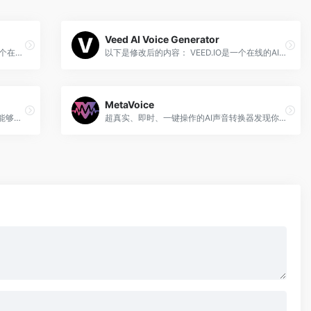
Veed AI Voice Generator
以下是修改后的内容： Text2Speech是一个在线AI语音生成器，能够将文本转化为逼真的语音，并赋予语音情感。
以下是修改后的内容： VEED.IO是一个在线的AI语音生成器和视频编辑工具，可以将文本转化为语音，并将其添加到任何视频中。
MetaVoice
以下是修改后的内容： 文字转语音工具，能够使语音听起来更加自然，甚至可以满足个人需求的定制特点。
超真实、即时、一键操作的AI声音转换器发现你的声音，创造虚拟世界 声音工作室使创作者能够快速为其内容生成独特、引人入胜且高度情绪化的AI配音。这个在线应用程序提供闪电般的速度，一键式语音转换和角色创建。立即免费试用。 etaVoice利用AI实时改变语音身份，同时保留人类情感。保护您的隐私，自信地说话，并在100多个平台和角色中扩展您的内容创作。