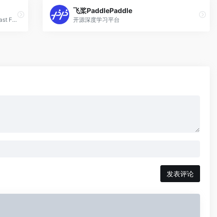
飞桨PaddlePaddle
Caffe（Convolutional Architecture for Fast Feature Embedding）
开源深度学习平台
发表评论