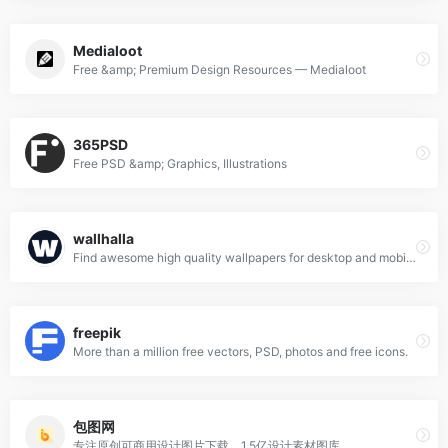
Medialoot
Free &amp; Premium Design Resources — Medialoot
365PSD
Free PSD &amp; Graphics, Illustrations
wallhalla
Find awesome high quality wallpapers for desktop and mobile in one place.
freepik
More than a million free vectors, PSD, photos and free icons.
包图网
专注原创可商用设计图片下载，1.5亿设计素材图库