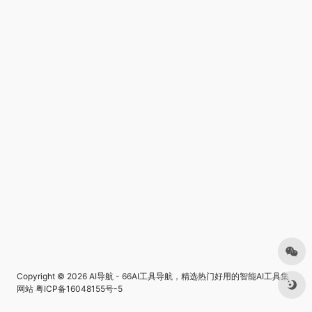
Copyright © 2026
AI导航 - 66AI工具导航，精选热门好用的智能AI工具集
网站
粤ICP备16048155号-5