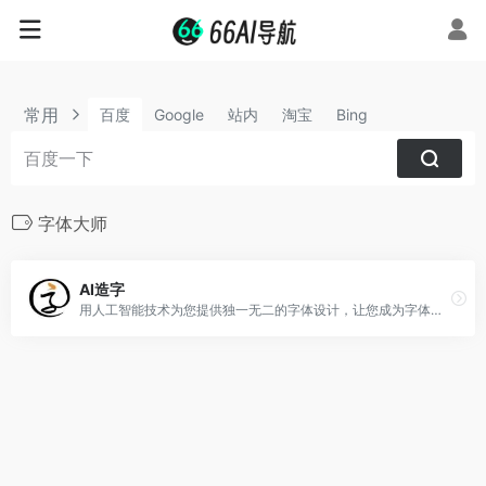
常用
百度
Google
站内
淘宝
Bing
字体大师
AI造字
用人工智能技术为您提供独一无二的字体设计，让您成为字体大师。