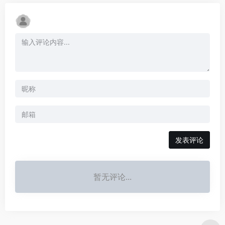
发表评论
暂无评论...