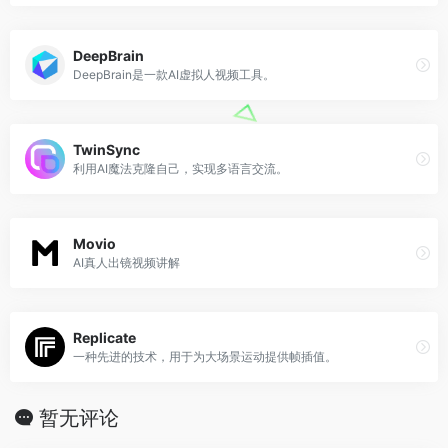
DeepBrain
DeepBrain是一款AI虚拟人视频工具。
TwinSync
利用AI魔法克隆自己，实现多语言交流。
Movio
AI真人出镜视频讲解
Replicate
一种先进的技术，用于为大场景运动提供帧插值。
暂无评论