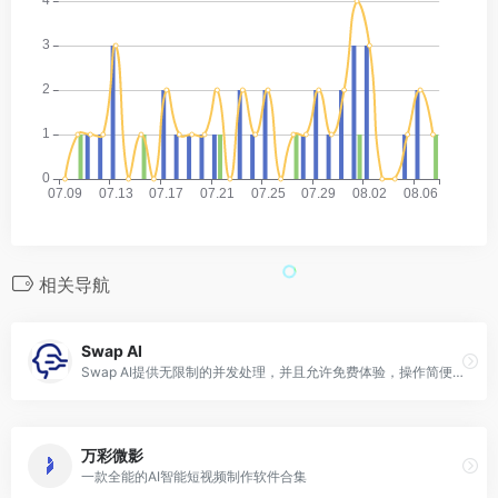
相关导航
Swap AI
Swap AI提供无限制的并发处理，并且允许免费体验，操作简便。
万彩微影
一款全能的AI智能短视频制作软件合集