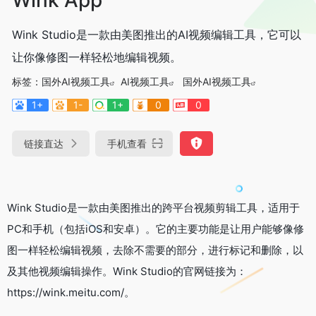
Wink Studio是一款由美图推出的AI视频编辑工具，它可以
让你像修图一样轻松地编辑视频。
标签：
国外AI视频工具
AI视频工具
国外AI视频工具
1+
1-
1+
0
0
链接直达
手机查看
Wink Studio是一款由美图推出的跨平台视频剪辑工具，适用于
PC和手机（包括iOS和安卓）。它的主要功能是让用户能够像修
图一样轻松编辑视频，去除不需要的部分，进行标记和删除，以
及其他视频编辑操作。Wink Studio的官网链接为：
https://wink.meitu.com/。