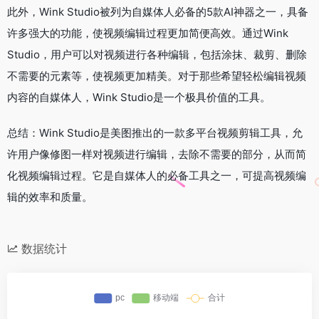
此外，Wink Studio被列为自媒体人必备的5款AI神器之一，具备
许多强大的功能，使视频编辑过程更加简便高效。通过Wink
Studio，用户可以对视频进行各种编辑，包括涂抹、裁剪、删除
不需要的元素等，使视频更加精美。对于那些希望轻松编辑视频
内容的自媒体人，Wink Studio是一个极具价值的工具。
总结：Wink Studio是美图推出的一款多平台视频剪辑工具，允
许用户像修图一样对视频进行编辑，去除不需要的部分，从而简
化视频编辑过程。它是自媒体人的必备工具之一，可提高视频编
辑的效率和质量。
数据统计