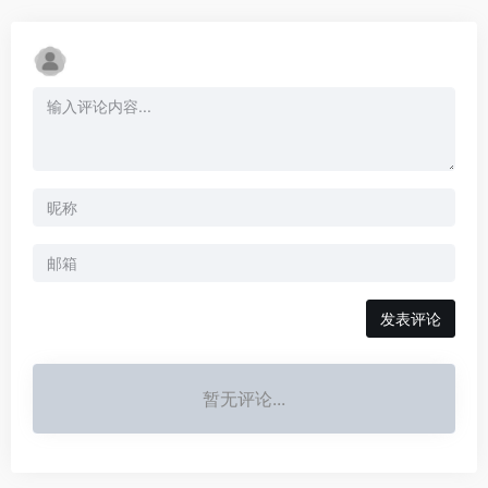
发表评论
暂无评论...