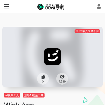
中華人民共和國
0
1,689
AI视频工具
国外AI视频工具
Wink App