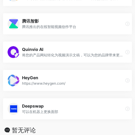
腾讯智影
腾讯推出的在线智能视频创作平台
Quinvio AI
将您的产品网站转化为视频演示文稿，可以为您的品牌带来更多的曝光和吸引力。
HeyGen
https://www.heygen.com/
Deepswap
可以在机器上更换面部
暂无评论