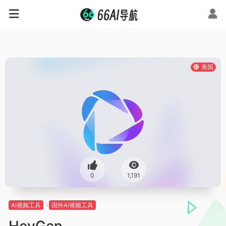
美国
0
1,191
AI视频工具
国外AI视频工具
HeyGen