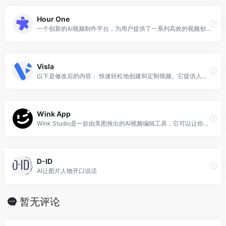
Hour One
一个创新的AI视频制作平台，为用户提供了一系列高效的视频创作工具。
Visla
以下是修改后的内容： 快速轻松地创建和定制视频。它提供人工智能生成的内容和编辑工具，以制作吸引观众的视频。
Wink App
Wink Studio是一款由美图推出的AI视频编辑工具，它可以让你像修图一样轻松地编辑视频。
D-ID
AI让图片人物开口说话
暂无评论