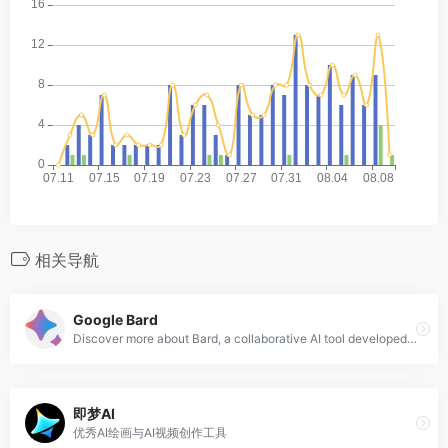
相关导航
Google Bard
Discover more about Bard, a collaborative AI tool developed by Google and powered by PaLM 2 to help bring your ideas to life.
即梦AI
优秀AI绘画与AI视频创作工具